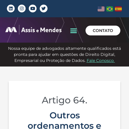
CONTATO
Nossa equipe de advogados altamente qualificados está
pronta para ajudar em questões de Direito Digital,
Empresarial ou Proteção de Dados.
Fale Conosco
Artigo 64.
Outros
ordenamentos e