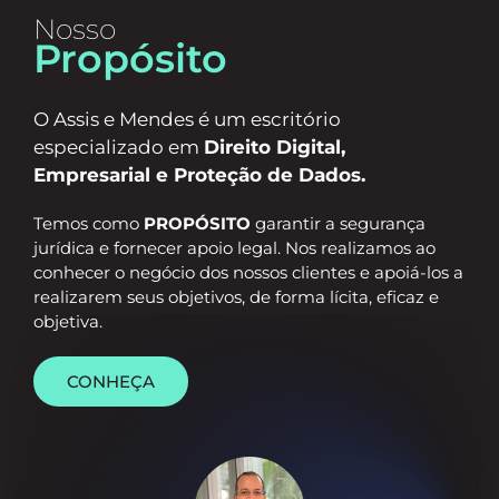
Nosso
P
r
o
p
ó
s
i
t
o
O Assis e Mendes é um escritório
especializado em
Direito Digital,
Empresarial e Proteção de Dados.
Temos como
PROPÓSITO
garantir a segurança
jurídica e fornecer apoio legal. Nos realizamos ao
conhecer o negócio dos nossos clientes e apoiá-los a
realizarem seus objetivos, de forma lícita, eficaz e
objetiva.
CONHEÇA