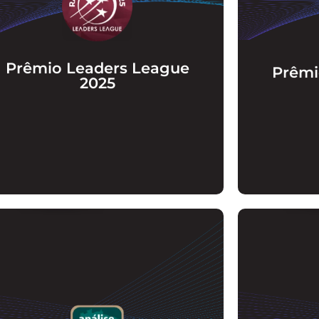
Fomos reconhecidos novamente como um
Fomos
dos escritórios mais recomendados do
melhores
Brasil nas áreas de Tecnologia e Proteção
Tecnologi
de Dados no ranking Leaders League de
2025.
Prêmio Leaders League
Prêmi
2025