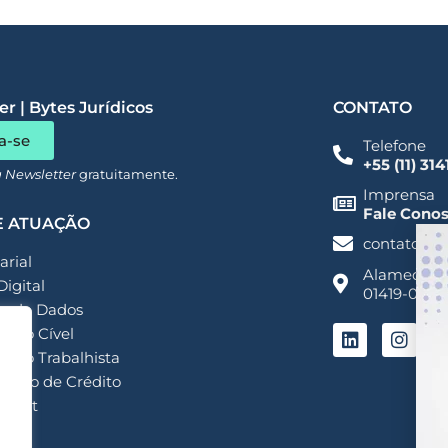
r | Bytes Jurídicos
CONTATO
a-se
Telefone
+55 (11) 31
a Newsletter
gratuitamente.
Imprensa
Fale Cono
E ATUAÇÃO
contato@a
rial
Alameda San
Digital
01419-001 -
o de Dados
ioso Cível
ioso Trabalhista
ação de Crédito
ment
my