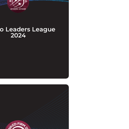
 reconhecidos como um dos
 escritórios em duas categorias:
a e Proteção de Dados no ranking
Leaders League de 2024.
o Leaders League
2024