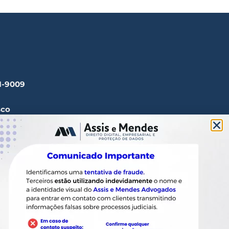
41-9009
sco
ssisemendes.com.br
tos, 1165 Paulista - CEP
 SP