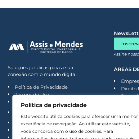
NewsLette
Inscrev
Assine noss
Soluções jurídicas para a sua
ÁREAS D
conexão com o mundo digital.
Empresa
Política de Privacidade
Direito 
Termos de Uso
Proteçã
Código de Conduta
Contenc
Política de privacidade
Política de Segurança da
Contenc
Informação
Este website utiliza cookies para oferecer uma melhor
Recuper
Trabalhe conosco
experiência de navegação. Ao utilizar este website,
Second
Imprensa
você concorda com o uso de cookies. Para
Acade
Contato
informações de como tratamos seus dados pessoais,