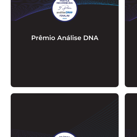
O Assis e Mendes novamente foi
mencionado no Ranking de 2024. Desta
vez com o nosso programa Start Strong que
capacita os novos colabores e garante um
ambiente acolhedor e de integração com
todas as áreas.
Prêmio Análise DNA