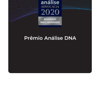
Análise Advocacia é um anuário que
elenca os mais admirados escritórios de
advocacia e advogados do Brasil, divididos
nas mais diversas áreas de atuação. Em
2020, Adriano Mendes Advogados recebeu
o selo "Advogado Mais Admirado".
Prêmio Análise DNA