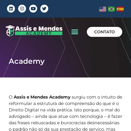
CONTATO
Academy
O
Assis e Mendes Academy
surgiu com o intuito de
reformular a estrutura de compreensão do que é o
Direito Digital na vida prática. Isto porque, o mal do
advogado – ainda que atue com tecnologia – é fazer
das frases rebuscadas e burocracias desnecessárias
o padrão não só da sua prestação de serviço, mas