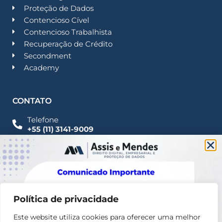
Proteção de Dados
Contencioso Cível
Contencioso Trabalhista
Recuperação de Crédito
Secondment
Academy
CONTATO
Telefone
+55 (11) 3141-9009
Imprensa
Fale Conosco
contato@assisemendes.com.br
Alameda Santos, 1165 Paulista - CEP 01419-001 -
SP
Política de privacidade
Este website utiliza cookies para oferecer uma melhor