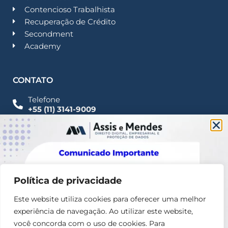
Contencioso Trabalhista
Recuperação de Crédito
Secondment
Academy
CONTATO
Telefone
+55 (11) 3141-9009
Imprensa
Fale Conosco
contato@assisemendes.com.br
Alameda Santos, 1165 Paulista - CEP 01419-001 -
SP
Política de privacidade
Este website utiliza cookies para oferecer uma melhor
experiência de navegação. Ao utilizar este website,
você concorda com o uso de cookies. Para