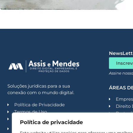
NewsLette
Inscrev
Assine noss
Soluções jurídicas para a sua
ÁREAS D
conexão com o mundo digital.
Empresa
Política de Privacidade
Direito 
Termos de Uso
Proteçã
Código de Conduta
Contenc
Política de privacidade
Política de Segurança da
Contenc
Informação