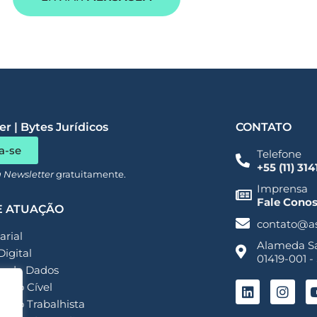
r | Bytes Jurídicos
CONTATO
a-se
Telefone
+55 (11) 31
a Newsletter
gratuitamente.
Imprensa
Fale Cono
E ATUAÇÃO
contato@a
rial
Alameda San
Digital
01419-001 -
o de Dados
ioso Cível
ioso Trabalhista