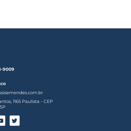
41-9009
sco
ssisemendes.com.br
tos, 1165 Paulista - CEP
 SP