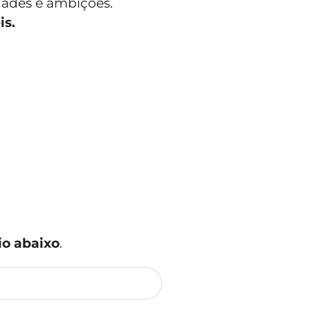
dades e ambições.
is.
io abaixo
.