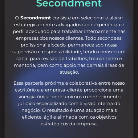
O
Secondment
consiste em selecionar e alocar
estrategicamente advogados com experiência e
perfil adequado para trabalhar internamente nas
empresas dos nossos clientes. Todo secondees,
profissional alocado, permanece sob nossa
supervisão e responsabilidade, tendo conosco um
canal para revisão de trabalhos, treinamento e
mentoria, bem como apoio nas demais áreas de
atuação.
Essa parceria próxima e colaborativa entre nosso
escritório e a empresa-cliente proporciona uma
sinergia única, onde unimos o conhecimento
jurídico especializado com a visão interna do
negócio. O resultado é uma atuação mais
eficiente, ágil e alinhada com os objetivos
estratégicos da empresa.