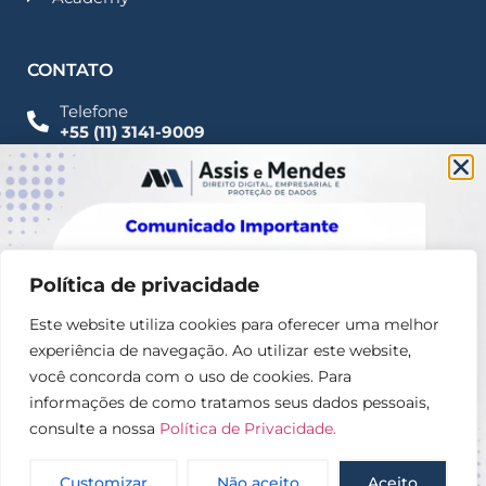
CONTATO
Telefone
+55 (11) 3141-9009
Imprensa
Fale Conosco
contato@assisemendes.com.br
Alameda Santos, 1165 Paulista - CEP 01419-001 -
SP
Política de privacidade
Este website utiliza cookies para oferecer uma melhor
experiência de navegação. Ao utilizar este website,
você concorda com o uso de cookies. Para
informações de como tratamos seus dados pessoais,
consulte a nossa
Política de Privacidade.
© 2025 – Assis e Mendes Direito digital, Empresarial e
Proteção de dados
Customizar
Não aceito
Aceito