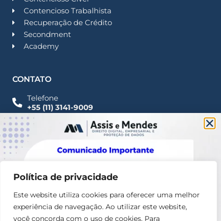
Contencioso Trabalhista
Recuperação de Crédito
Secondment
Academy
CONTATO
Telefone
+55 (11) 3141-9009
Imprensa
Fale Conosco
contato@assisemendes.com.br
Alameda Santos, 1165 Paulista - CEP 01419-001 -
SP
Política de privacidade
Este website utiliza cookies para oferecer uma melhor
experiência de navegação. Ao utilizar este website,
você concorda com o uso de cookies. Para