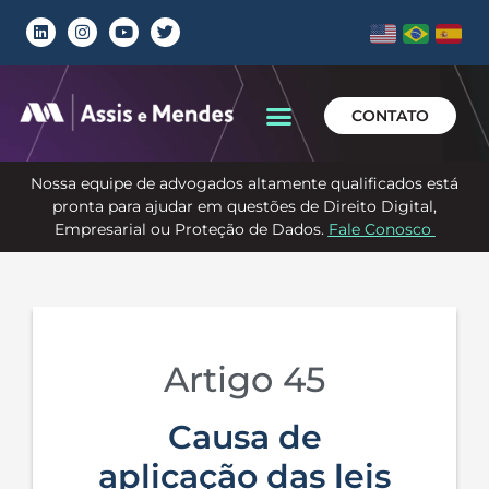
CONTATO
Nossa equipe de advogados altamente qualificados está
pronta para ajudar em questões de Direito Digital,
Empresarial ou Proteção de Dados.
Fale Conosco
Artigo 45
Causa de
aplicação das leis