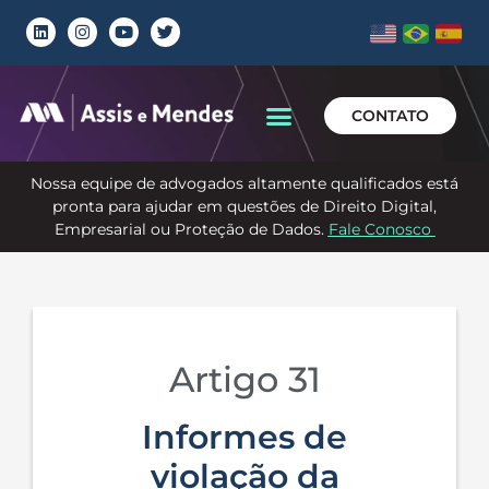
CONTATO
Nossa equipe de advogados altamente qualificados está
pronta para ajudar em questões de Direito Digital,
Empresarial ou Proteção de Dados.
Fale Conosco
Artigo 31
Informes de
violação da