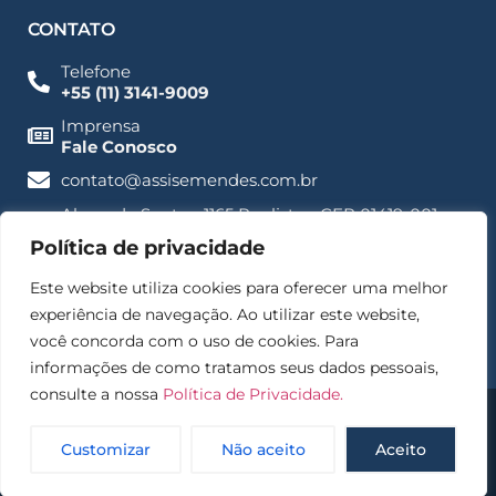
CONTATO
Telefone
+55 (11) 3141-9009
Imprensa
Fale Conosco
contato@assisemendes.com.br
Alameda Santos, 1165 Paulista - CEP 01419-001 -
SP
Política de privacidade
Este website utiliza cookies para oferecer uma melhor
experiência de navegação. Ao utilizar este website,
você concorda com o uso de cookies. Para
informações de como tratamos seus dados pessoais,
consulte a nossa
Política de Privacidade.
© 2025 – Assis e Mendes Direito digital, Empresarial e
Proteção de dados
Customizar
Não aceito
Aceito