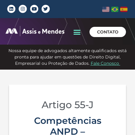
CONTATO
Nossa equipe de advogados altamente qualificados está
pronta para ajudar em questões de Direito Digital,
Empresarial ou Proteção de Dados.
Fale Conosco
Artigo 55-J
Competências
ANPD –