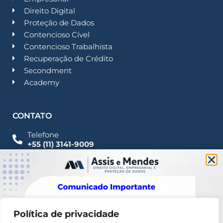
Direito Digital
Proteção de Dados
Contencioso Cível
Contencioso Trabalhista
Recuperação de Crédito
Secondment
Academy
CONTATO
Telefone
+55 (11) 3141-9009
Imprensa
Fale Conosco
contato@assisemendes.com.br
Alameda Santos, 1165 Paulista - CEP 01419-001 -
SP
Política de privacidade