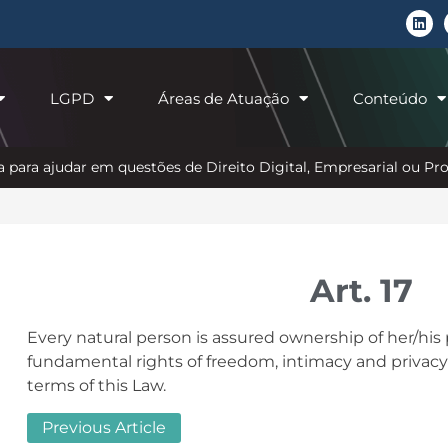
LGPD
Áreas de Atuação
Conteúdo
 para ajudar em questões de Direito Digital, Empresarial ou P
Art. 17
Every natural person is assured ownership of her/his 
fundamental rights of freedom, intimacy and privac
terms of this Law.
Previous Article