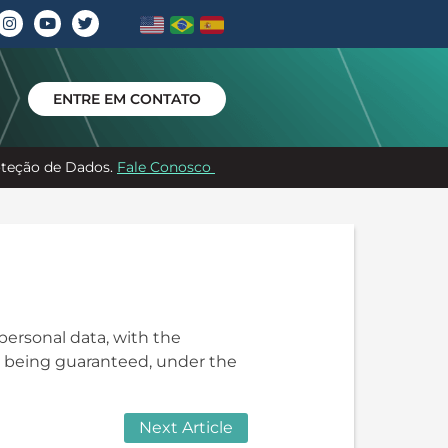
ENTRE EM CONTATO
roteção de Dados.
Fale Conosco
personal data, with the
y being guaranteed, under the
Next Article