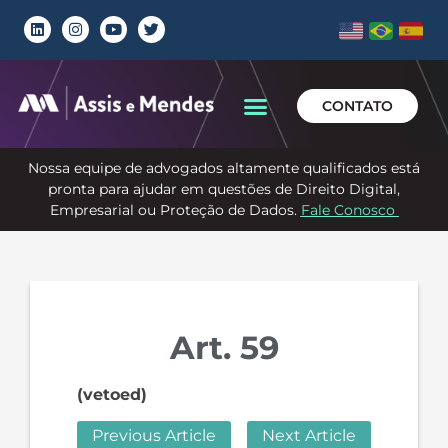
CONTATO
Nossa equipe de advogados altamente qualificados está
pronta para ajudar em questões de Direito Digital,
Empresarial ou Proteção de Dados.
Fale Conosco
Art. 59
(vetoed)
Previous Article
Next Article