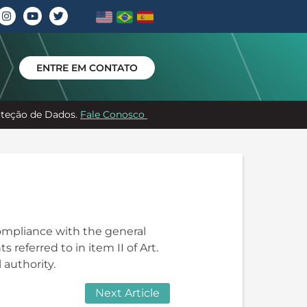
ENTRE EM CONTATO
roteção de Dados.
Fale Conosco
ompliance with the general
s referred to in item II of Art.
 authority.
Next Article