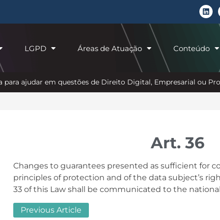
LGPD
Áreas de Atuação
Conteúdo
 para ajudar em questões de Direito Digital, Empresarial ou P
Art. 36
Changes to guarantees presented as sufficient for c
principles of protection and of the data subject’s right
33 of this Law shall be communicated to the national
Previous Article