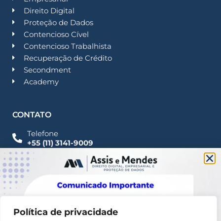
Direito Digital
Proteção de Dados
Contencioso Cível
Contencioso Trabalhista
Recuperação de Crédito
Secondment
Academy
CONTATO
Telefone
+55 (11) 3141-9009
Imprensa
Fale Conosco
contato@assisemendes.com.br
Alameda Santos, 1165 Paulista - CEP 01419-001 -
SP
Política de privacidade