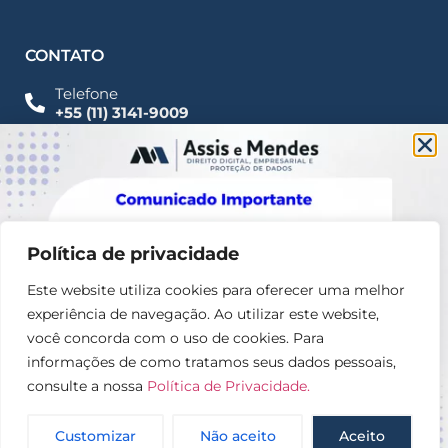
CONTATO
Telefone
+55 (11) 3141-9009
Imprensa
Fale Conosco
contato@assisemendes.com.br
Alameda Santos, 1165 Paulista - CEP 01419-001 -
SP
Política de privacidade
Este website utiliza cookies para oferecer uma melhor
experiência de navegação. Ao utilizar este website,
você concorda com o uso de cookies. Para
informações de como tratamos seus dados pessoais,
consulte a nossa
Política de Privacidade.
© 2025 – Assis e Mendes Direito digital, Empresarial e
Proteção de dados
Customizar
Não aceito
Aceito