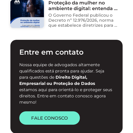
Proteção da mulher no
dados, redigem e-mails, geram
ambiente digital: entenda o
relatórios. O problema não está
na ferramenta. Está …
novo Decreto nº 12.976/2026
O Governo Federal publicou o
Decreto nº 12.976/2026, norma
que estabelece diretrizes para a
proteção de mulheres na
internet e para o
enfrentamento da violência
contra mulheres no ambiente
Entre em contato
digital. …
Nossa equipe de advogados altamente
qualificados está pronta para ajudar. Seja
para questões de
Direito Digital,
Empresarial ou Proteção de Dados
estamos aqui para orientá-lo e proteger seus
direitos. Entre em contato conosco agora
mesmo!
FALE CONOSCO