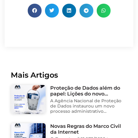
Mais Artigos
Proteção de Dados além do
papel: Lições do novo
processo sancionador da
A Agência Nacional de Proteção
ANPD
de Dados instaurou um novo
processo administrativo
sancionador contra o Instituto
Saúde e Cidadania (Isac),
Novas Regras do Marco Civil
organização social responsável
da Internet
pela gestão de unidades
públicas de saúde …