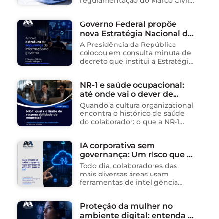
regulamentação do Marco Civil
da Internet (Lei nº 12.965/2014),
impactando diretamente as
Governo Federal propõe
operações de empresas de
nova Estratégia Nacional de
tecnologia no Brasil. Para ajudar
na …
Segurança da Informação e
A Presidência da República
cria sistema integrado de
colocou em consulta minuta de
governança para órgãos
decreto que institui a Estratégia
Nacional de Segurança da
públicos
Informação (E-SegInfo) e o
NR-1 e saúde ocupacional:
Sistema Integrado de
até onde vai o dever de
Segurança da Informação
(SISInfo), estabelecendo …
cuidado da empresa?
Quando a cultura organizacional
encontra o histórico de saúde
do colaborador: o que a NR-1
exige A área de Tecnologia da
Informação consolidou-se como
IA corporativa sem
um dos ambientes mais
governança: Um risco que já
propícios para …
está acontecendo
Todo dia, colaboradores das
mais diversas áreas usam
ferramentas de inteligência
artificial para ganhar tempo:
resumem contratos, analisam
Proteção da mulher no
dados, redigem e-mails, geram
ambiente digital: entenda o
relatórios. O problema não está