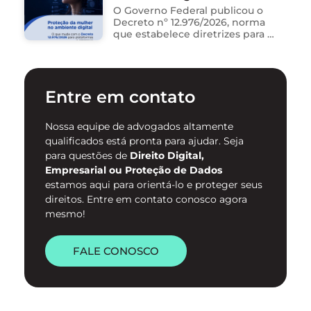
na ferramenta. Está …
novo Decreto nº 12.976/2026
O Governo Federal publicou o
Decreto nº 12.976/2026, norma
que estabelece diretrizes para a
proteção de mulheres na
internet e para o
enfrentamento da violência
contra mulheres no ambiente
Entre em contato
digital. …
Nossa equipe de advogados altamente
qualificados está pronta para ajudar. Seja
para questões de
Direito Digital,
Empresarial ou Proteção de Dados
estamos aqui para orientá-lo e proteger seus
direitos. Entre em contato conosco agora
mesmo!
FALE CONOSCO