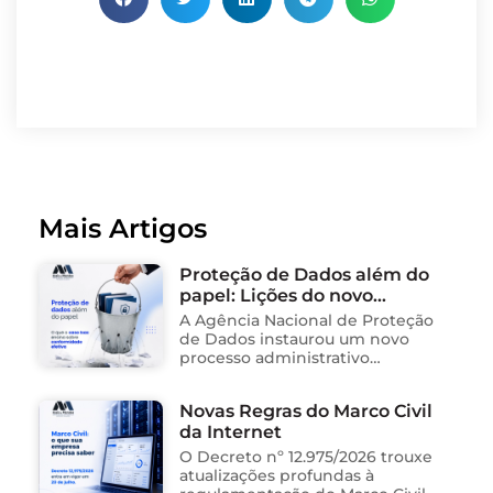
Mais Artigos
Proteção de Dados além do
papel: Lições do novo
processo sancionador da
A Agência Nacional de Proteção
ANPD
de Dados instaurou um novo
processo administrativo
sancionador contra o Instituto
Saúde e Cidadania (Isac),
Novas Regras do Marco Civil
organização social responsável
da Internet
pela gestão de unidades
públicas de saúde …
O Decreto nº 12.975/2026 trouxe
atualizações profundas à