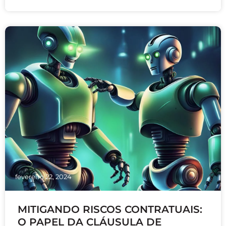
proteção de dados. A partir de abril de 2024, os
órgãos públicos deverão adotar esse modelo, que
inclui critérios de avaliação, formas de remuneração
e níveis de serviço. Fabricantes de tecnologia
devem atender a requisitos como segurança de
dados, flexibilidade de pagamento e indicadores de
serviço.
fevereiro 22, 2024
MITIGANDO RISCOS CONTRATUAIS:
O PAPEL DA CLÁUSULA DE