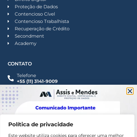
Proteção de Dados
Contencioso Cível
Contencioso Trabalhista
Recuperação de Crédito
Secondment
Academy
CONTATO
Telefone
+55 (11) 3141-9009
Imprensa
Fale Conosco
contato@assisemendes.com.br
Alameda Santos, 1165 Paulista - CEP 01419-001 -
SP
Política de privacidade
Este website utiliza cookies para oferecer uma melhor