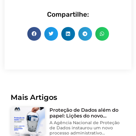
Compartilhe:
Mais Artigos
Proteção de Dados além do
papel: Lições do novo
processo sancionador da
A Agência Nacional de Proteção
ANPD
de Dados instaurou um novo
processo administrativo