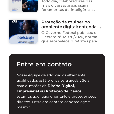
está acontecendo
Todo dia, colaboradores das
mais diversas áreas usam
ferramentas de inteligência
artificial para ganhar tempo:
resumem contratos, analisam
Proteção da mulher no
dados, redigem e-mails, geram
ambiente digital: entenda o
relatórios. O problema não está
na ferramenta. Está …
novo Decreto nº 12.976/2026
O Governo Federal publicou o
Decreto nº 12.976/2026, norma
que estabelece diretrizes para a
proteção de mulheres na
internet e para o
enfrentamento da violência
contra mulheres no ambiente
Entre em contato
digital. …
Nossa equipe de advogados altamente
qualificados está pronta para ajudar. Seja
para questões de
Direito Digital,
Empresarial ou Proteção de Dados
estamos aqui para orientá-lo e proteger seus
direitos. Entre em contato conosco agora
mesmo!