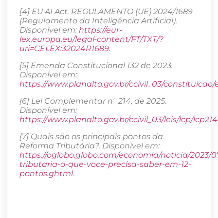
[4] EU AI Act. REGULAMENTO (UE) 2024/1689
(Regulamento da Inteligência Artificial).
Disponível em:
https://eur-
lex.europa.eu/legal-content/PT/TXT/?
uri=CELEX:32024R1689
.
[5] Emenda Constitucional 132 de 2023.
Disponível em:
https://www.planalto.gov.br/ccivil_03/constitui
[6] Lei Complementar nº 214, de 2025.
Disponível em:
https://www.planalto.gov.br/ccivil_03/leis/lcp/lcp21
[7] Quais são os principais pontos da
Reforma Tributária?. Disponível em:
https://oglobo.globo.com/economia/noticia/2023/0
tributaria-o-que-voce-precisa-saber-em-12-
pontos.ghtml
.