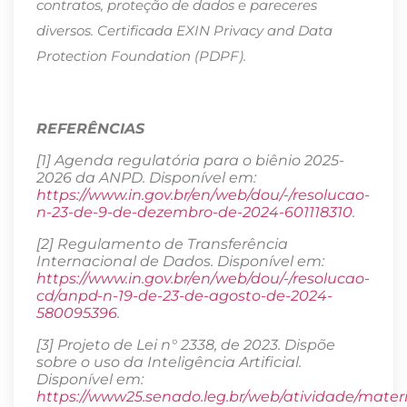
contratos, proteção de dados e pareceres
diversos. Certificada EXIN Privacy and Data
Protection Foundation (PDPF).
REFERÊNCIAS
[1] Agenda regulatória para o biênio 2025-
2026 da ANPD. Disponível em:
https://www.in.gov.br/en/web/dou/-/resolucao-
n-23-de-9-de-dezembro-de-2024-601118310
.
[2] Regulamento de Transferência
Internacional de Dados. Disponível em:
https://www.in.gov.br/en/web/dou/-/resolucao-
cd/anpd-n-19-de-23-de-agosto-de-2024-
580095396
.
[3] Projeto de Lei n° 2338, de 2023. Dispõe
sobre o uso da Inteligência Artificial.
Disponível em:
https://www25.senado.leg.br/web/atividade/mater