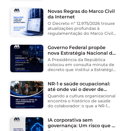
sancionador contra o Instituto
Saúde e Cidadania (Isac),
Novas Regras do Marco Civil
organização social responsável
da Internet
pela gestão de unidades
públicas de saúde …
O Decreto nº 12.975/2026 trouxe
atualizações profundas à
regulamentação do Marco Civil
da Internet (Lei nº 12.965/2014),
impactando diretamente as
Governo Federal propõe
operações de empresas de
nova Estratégia Nacional de
tecnologia no Brasil. Para ajudar
na …
Segurança da Informação e
A Presidência da República
cria sistema integrado de
colocou em consulta minuta de
governança para órgãos
decreto que institui a Estratégia
Nacional de Segurança da
públicos
Informação (E-SegInfo) e o
NR-1 e saúde ocupacional:
Sistema Integrado de
até onde vai o dever de
Segurança da Informação
(SISInfo), estabelecendo …
cuidado da empresa?
Quando a cultura organizacional
encontra o histórico de saúde
do colaborador: o que a NR-1
exige A área de Tecnologia da
Informação consolidou-se como
IA corporativa sem
um dos ambientes mais
governança: Um risco que já
propícios para …