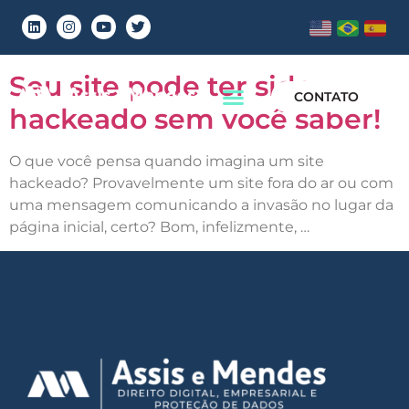
Tag:
site hackeado
Seu site pode ter sido
CONTATO
hackeado sem você saber!
O que você pensa quando imagina um site
hackeado? Provavelmente um site fora do ar ou com
uma mensagem comunicando a invasão no lugar da
página inicial, certo? Bom, infelizmente, …