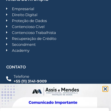
Empresarial
Direito Digital
Proteção de Dados
Contencioso Cível
Contencioso Trabalhista
Recuperação de Crédito
Secondment
Academy
CONTATO
Telefone
+55 (11) 3141-9009
Imprensa
Fale Conosco
contato@assisemendes.com.br
Alameda Santos, 1165 Paulista - CEP 01419-001 -