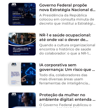
impactando diretamente as
Governo Federal propõe
operações de empresas de
nova Estratégia Nacional de
tecnologia no Brasil. Para ajudar
na …
Segurança da Informação e
A Presidência da República
cria sistema integrado de
colocou em consulta minuta de
governança para órgãos
decreto que institui a Estratégia
Nacional de Segurança da
públicos
Informação (E-SegInfo) e o
NR-1 e saúde ocupacional:
Sistema Integrado de
até onde vai o dever de
Segurança da Informação
(SISInfo), estabelecendo …
cuidado da empresa?
Quando a cultura organizacional
encontra o histórico de saúde
do colaborador: o que a NR-1
exige A área de Tecnologia da
Informação consolidou-se como
IA corporativa sem
um dos ambientes mais
governança: Um risco que já
propícios para …
está acontecendo
Todo dia, colaboradores das
mais diversas áreas usam
ferramentas de inteligência
artificial para ganhar tempo:
resumem contratos, analisam
Proteção da mulher no
dados, redigem e-mails, geram
ambiente digital: entenda o
relatórios. O problema não está
na ferramenta. Está …
novo Decreto nº 12.976/2026
O Governo Federal publicou o