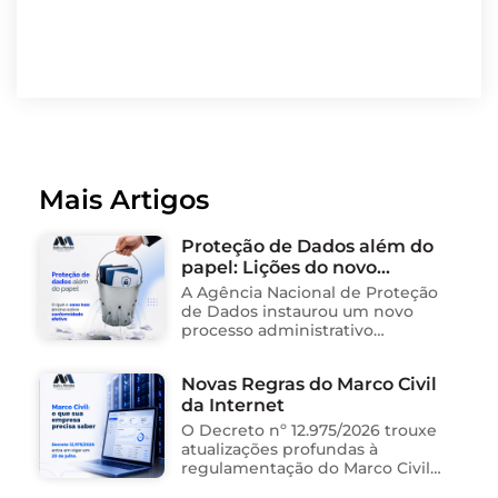
Mais Artigos
Proteção de Dados além do
papel: Lições do novo
processo sancionador da
A Agência Nacional de Proteção
ANPD
de Dados instaurou um novo
processo administrativo
sancionador contra o Instituto
Saúde e Cidadania (Isac),
Novas Regras do Marco Civil
organização social responsável
da Internet
pela gestão de unidades
públicas de saúde …
O Decreto nº 12.975/2026 trouxe
atualizações profundas à
regulamentação do Marco Civil
da Internet (Lei nº 12.965/2014),