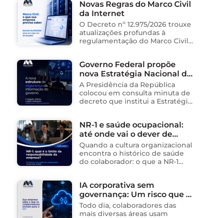
Novas Regras do Marco Civil
organização social responsável
da Internet
pela gestão de unidades
públicas de saúde …
O Decreto nº 12.975/2026 trouxe
atualizações profundas à
regulamentação do Marco Civil
da Internet (Lei nº 12.965/2014),
impactando diretamente as
Governo Federal propõe
operações de empresas de
nova Estratégia Nacional de
tecnologia no Brasil. Para ajudar
na …
Segurança da Informação e
A Presidência da República
cria sistema integrado de
colocou em consulta minuta de
governança para órgãos
decreto que institui a Estratégia
Nacional de Segurança da
públicos
Informação (E-SegInfo) e o
NR-1 e saúde ocupacional:
Sistema Integrado de
até onde vai o dever de
Segurança da Informação
(SISInfo), estabelecendo …
cuidado da empresa?
Quando a cultura organizacional
encontra o histórico de saúde
do colaborador: o que a NR-1
exige A área de Tecnologia da
Informação consolidou-se como
IA corporativa sem
um dos ambientes mais
governança: Um risco que já
propícios para …
está acontecendo
Todo dia, colaboradores das
mais diversas áreas usam