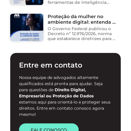
ferramentas de inteligência
artificial para ganhar tempo:
resumem contratos, analisam
Proteção da mulher no
dados, redigem e-mails, geram
ambiente digital: entenda o
relatórios. O problema não está
na ferramenta. Está …
novo Decreto nº 12.976/2026
O Governo Federal publicou o
Decreto nº 12.976/2026, norma
que estabelece diretrizes para a
proteção de mulheres na
internet e para o
enfrentamento da violência
contra mulheres no ambiente
Entre em contato
digital. …
Nossa equipe de advogados altamente
qualificados está pronta para ajudar. Seja
para questões de
Direito Digital,
Empresarial ou Proteção de Dados
estamos aqui para orientá-lo e proteger seus
direitos. Entre em contato conosco agora
mesmo!
FALE CONOSCO