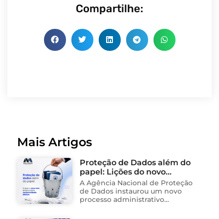
Compartilhe:
Mais Artigos
Proteção de Dados além do
papel: Lições do novo
processo sancionador da
A Agência Nacional de Proteção
ANPD
de Dados instaurou um novo
processo administrativo
sancionador contra o Instituto
Saúde e Cidadania (Isac),