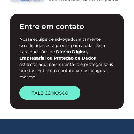
proteção de mulheres na
internet e para o
enfrentamento da violência
contra mulheres no ambiente
Entre em contato
digital. …
Nossa equipe de advogados altamente
qualificados está pronta para ajudar. Seja
para questões de
Direito Digital,
Empresarial ou Proteção de Dados
estamos aqui para orientá-lo e proteger seus
direitos. Entre em contato conosco agora
mesmo!
FALE CONOSCO