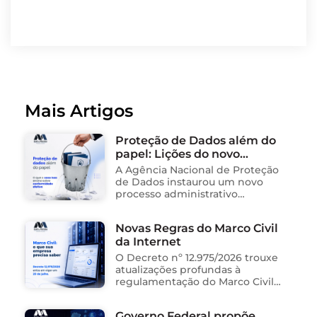
Mais Artigos
Proteção de Dados além do
papel: Lições do novo
processo sancionador da
A Agência Nacional de Proteção
ANPD
de Dados instaurou um novo
processo administrativo
sancionador contra o Instituto
Saúde e Cidadania (Isac),
Novas Regras do Marco Civil
organização social responsável
da Internet
pela gestão de unidades
públicas de saúde …
O Decreto nº 12.975/2026 trouxe
atualizações profundas à
regulamentação do Marco Civil
da Internet (Lei nº 12.965/2014),
impactando diretamente as
Governo Federal propõe