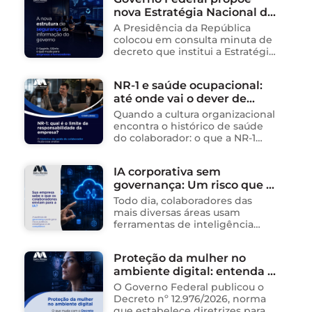
operações de empresas de
nova Estratégia Nacional de
tecnologia no Brasil. Para ajudar
na …
Segurança da Informação e
A Presidência da República
cria sistema integrado de
colocou em consulta minuta de
governança para órgãos
decreto que institui a Estratégia
Nacional de Segurança da
públicos
Informação (E-SegInfo) e o
NR-1 e saúde ocupacional:
Sistema Integrado de
até onde vai o dever de
Segurança da Informação
(SISInfo), estabelecendo …
cuidado da empresa?
Quando a cultura organizacional
encontra o histórico de saúde
do colaborador: o que a NR-1
exige A área de Tecnologia da
Informação consolidou-se como
IA corporativa sem
um dos ambientes mais
governança: Um risco que já
propícios para …
está acontecendo
Todo dia, colaboradores das
mais diversas áreas usam
ferramentas de inteligência
artificial para ganhar tempo:
resumem contratos, analisam
Proteção da mulher no
dados, redigem e-mails, geram
ambiente digital: entenda o
relatórios. O problema não está
na ferramenta. Está …
novo Decreto nº 12.976/2026
O Governo Federal publicou o
Decreto nº 12.976/2026, norma
que estabelece diretrizes para a