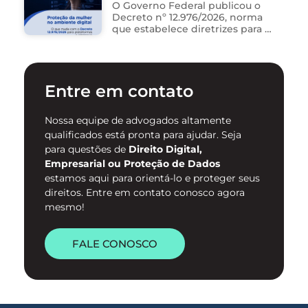
na ferramenta. Está …
novo Decreto nº 12.976/2026
O Governo Federal publicou o
Decreto nº 12.976/2026, norma
que estabelece diretrizes para a
proteção de mulheres na
internet e para o
enfrentamento da violência
contra mulheres no ambiente
Entre em contato
digital. …
Nossa equipe de advogados altamente
qualificados está pronta para ajudar. Seja
para questões de
Direito Digital,
Empresarial ou Proteção de Dados
estamos aqui para orientá-lo e proteger seus
direitos. Entre em contato conosco agora
mesmo!
FALE CONOSCO