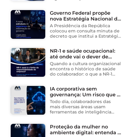
da Internet (Lei nº 12.965/2014),
impactando diretamente as
Governo Federal propõe
operações de empresas de
nova Estratégia Nacional de
tecnologia no Brasil. Para ajudar
na …
Segurança da Informação e
A Presidência da República
cria sistema integrado de
colocou em consulta minuta de
governança para órgãos
decreto que institui a Estratégia
Nacional de Segurança da
públicos
Informação (E-SegInfo) e o
NR-1 e saúde ocupacional:
Sistema Integrado de
até onde vai o dever de
Segurança da Informação
(SISInfo), estabelecendo …
cuidado da empresa?
Quando a cultura organizacional
encontra o histórico de saúde
do colaborador: o que a NR-1
exige A área de Tecnologia da
Informação consolidou-se como
IA corporativa sem
um dos ambientes mais
governança: Um risco que já
propícios para …
está acontecendo
Todo dia, colaboradores das
mais diversas áreas usam
ferramentas de inteligência
artificial para ganhar tempo:
resumem contratos, analisam
Proteção da mulher no
dados, redigem e-mails, geram
ambiente digital: entenda o
relatórios. O problema não está