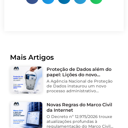
Mais Artigos
Proteção de Dados além do
papel: Lições do novo
processo sancionador da
A Agência Nacional de Proteção
ANPD
de Dados instaurou um novo
processo administrativo
sancionador contra o Instituto
Saúde e Cidadania (Isac),
Novas Regras do Marco Civil
organização social responsável
da Internet
pela gestão de unidades
públicas de saúde …
O Decreto nº 12.975/2026 trouxe
atualizações profundas à
regulamentação do Marco Civil