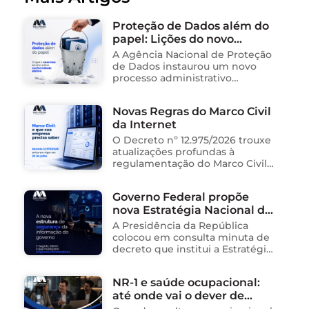
Proteção de Dados além do
papel: Lições do novo
processo sancionador da
A Agência Nacional de Proteção
ANPD
de Dados instaurou um novo
processo administrativo
sancionador contra o Instituto
Saúde e Cidadania (Isac),
Novas Regras do Marco Civil
organização social responsável
da Internet
pela gestão de unidades
públicas de saúde …
O Decreto nº 12.975/2026 trouxe
atualizações profundas à
regulamentação do Marco Civil
da Internet (Lei nº 12.965/2014),
impactando diretamente as
Governo Federal propõe
operações de empresas de
nova Estratégia Nacional de
tecnologia no Brasil. Para ajudar
na …
Segurança da Informação e
A Presidência da República
cria sistema integrado de
colocou em consulta minuta de
governança para órgãos
decreto que institui a Estratégia
Nacional de Segurança da
públicos
Informação (E-SegInfo) e o
NR-1 e saúde ocupacional:
Sistema Integrado de
até onde vai o dever de
Segurança da Informação
(SISInfo), estabelecendo …
cuidado da empresa?