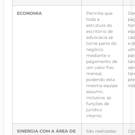
ECONOMIA
Permite que
De
toda a
pa
estrutura do
hon
escritório de
esp
advocacia se
cad
torne parte do
e d
negócio
um 
mediante o
par
pagamento de
tar
um valor fixo
sen
mensal,
tar
podendo esta
pre
mesma equipe
ind
assumir,
inclusive, as
funções de
jurídico
interno.
SINERGIA COM A ÁREA DE
São realizadas
Co