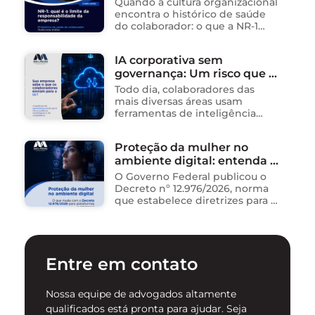
Quando a cultura organizacional
encontra o histórico de saúde
do colaborador: o que a NR-1
exige A área de Tecnologia da
Informação consolidou-se como
IA corporativa sem
um dos ambientes mais
governança: Um risco que já
propícios para …
está acontecendo
Todo dia, colaboradores das
mais diversas áreas usam
ferramentas de inteligência
artificial para ganhar tempo:
resumem contratos, analisam
Proteção da mulher no
dados, redigem e-mails, geram
ambiente digital: entenda o
relatórios. O problema não está
na ferramenta. Está …
novo Decreto nº 12.976/2026
O Governo Federal publicou o
Decreto nº 12.976/2026, norma
que estabelece diretrizes para a
proteção de mulheres na
internet e para o
enfrentamento da violência
contra mulheres no ambiente
Entre em contato
digital. …
Nossa equipe de advogados altamente
qualificados está pronta para ajudar. Seja