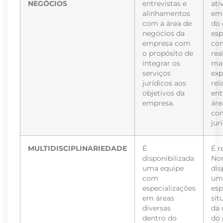
NEGÓCIOS
entrevistas e
ati
alinhamentos
emp
com a área de
do 
negócios da
esp
empresa com
con
o propósito de
rea
integrar os
ma
serviços
ex
jurídicos aos
rel
objetivos da
ent
empresa.
áre
com
jur
MULTIDISCIPLINARIEDADE
É
É r
disponibilizada
No
uma equipe
dis
com
um 
especializações
esp
em áreas
sit
diversas
da 
dentro do
do 