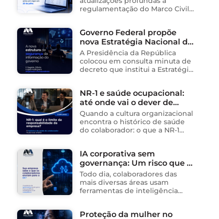
atualizações profundas à
regulamentação do Marco Civil
da Internet (Lei nº 12.965/2014),
impactando diretamente as
Governo Federal propõe
operações de empresas de
nova Estratégia Nacional de
tecnologia no Brasil. Para ajudar
na …
Segurança da Informação e
A Presidência da República
cria sistema integrado de
colocou em consulta minuta de
governança para órgãos
decreto que institui a Estratégia
Nacional de Segurança da
públicos
Informação (E-SegInfo) e o
NR-1 e saúde ocupacional:
Sistema Integrado de
até onde vai o dever de
Segurança da Informação
(SISInfo), estabelecendo …
cuidado da empresa?
Quando a cultura organizacional
encontra o histórico de saúde
do colaborador: o que a NR-1
exige A área de Tecnologia da
Informação consolidou-se como
IA corporativa sem
um dos ambientes mais
governança: Um risco que já
propícios para …
está acontecendo
Todo dia, colaboradores das
mais diversas áreas usam
ferramentas de inteligência
artificial para ganhar tempo:
resumem contratos, analisam
Proteção da mulher no
dados, redigem e-mails, geram