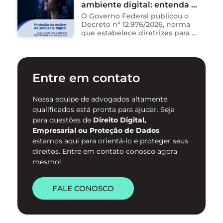
ambiente digital: entenda o
relatórios. O problema não está
na ferramenta. Está …
novo Decreto nº 12.976/2026
O Governo Federal publicou o
Decreto nº 12.976/2026, norma
que estabelece diretrizes para a
proteção de mulheres na
internet e para o
enfrentamento da violência
contra mulheres no ambiente
Entre em contato
digital. …
Nossa equipe de advogados altamente
qualificados está pronta para ajudar. Seja
para questões de
Direito Digital,
Empresarial ou Proteção de Dados
estamos aqui para orientá-lo e proteger seus
direitos. Entre em contato conosco agora
mesmo!
FALE CONOSCO