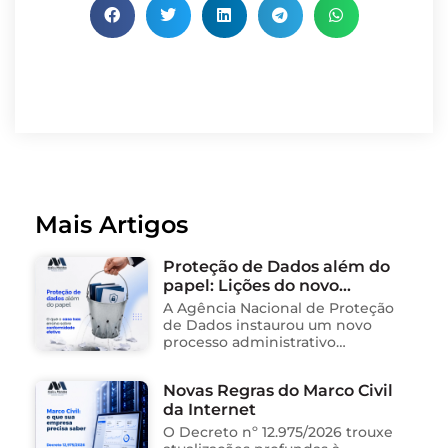
Mais Artigos
Proteção de Dados além do
papel: Lições do novo
processo sancionador da
A Agência Nacional de Proteção
ANPD
de Dados instaurou um novo
processo administrativo
sancionador contra o Instituto
Saúde e Cidadania (Isac),
Novas Regras do Marco Civil
organização social responsável
da Internet
pela gestão de unidades
públicas de saúde …
O Decreto nº 12.975/2026 trouxe