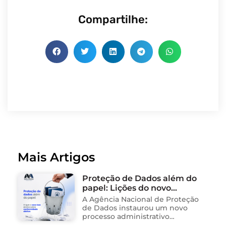
Compartilhe:
Mais Artigos
Proteção de Dados além do
papel: Lições do novo
processo sancionador da
A Agência Nacional de Proteção
ANPD
de Dados instaurou um novo
processo administrativo
sancionador contra o Instituto