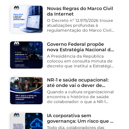
Saúde e Cidadania (Isac),
Novas Regras do Marco Civil
organização social responsável
da Internet
pela gestão de unidades
públicas de saúde …
O Decreto nº 12.975/2026 trouxe
atualizações profundas à
regulamentação do Marco Civil
da Internet (Lei nº 12.965/2014),
impactando diretamente as
Governo Federal propõe
operações de empresas de
nova Estratégia Nacional de
tecnologia no Brasil. Para ajudar
na …
Segurança da Informação e
A Presidência da República
cria sistema integrado de
colocou em consulta minuta de
governança para órgãos
decreto que institui a Estratégia
Nacional de Segurança da
públicos
Informação (E-SegInfo) e o
NR-1 e saúde ocupacional:
Sistema Integrado de
até onde vai o dever de
Segurança da Informação
(SISInfo), estabelecendo …
cuidado da empresa?
Quando a cultura organizacional
encontra o histórico de saúde
do colaborador: o que a NR-1
exige A área de Tecnologia da
Informação consolidou-se como
IA corporativa sem
um dos ambientes mais
governança: Um risco que já
propícios para …
está acontecendo
Todo dia, colaboradores das