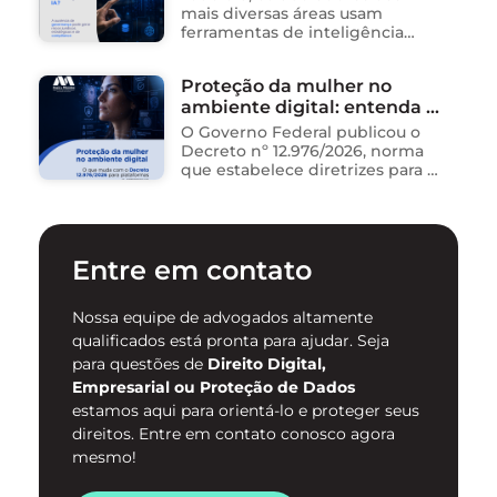
mais diversas áreas usam
ferramentas de inteligência
artificial para ganhar tempo:
resumem contratos, analisam
Proteção da mulher no
dados, redigem e-mails, geram
ambiente digital: entenda o
relatórios. O problema não está
na ferramenta. Está …
novo Decreto nº 12.976/2026
O Governo Federal publicou o
Decreto nº 12.976/2026, norma
que estabelece diretrizes para a
proteção de mulheres na
internet e para o
enfrentamento da violência
contra mulheres no ambiente
Entre em contato
digital. …
Nossa equipe de advogados altamente
qualificados está pronta para ajudar. Seja
para questões de
Direito Digital,
Empresarial ou Proteção de Dados
estamos aqui para orientá-lo e proteger seus
direitos. Entre em contato conosco agora
mesmo!