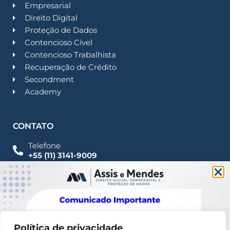
Empresarial
Direito Digital
Proteção de Dados
Contencioso Cível
Contencioso Trabalhista
Recuperação de Crédito
Secondment
Academy
CONTATO
Telefone
+55 (11) 3141-9009
Imprensa
Fale Conosco
contato@assisemendes.com.br
Alameda Santos, 1165 Paulista - CEP 01419-001 -
SP
Política de privacidade