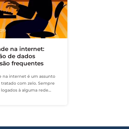
019
de na internet:
ão de dados
 são frequentes
e na internet é um assunto
 tratado com zelo. Sempre
 logados à alguma rede
o livre arbítrio de
 aquilo que desejamos. …