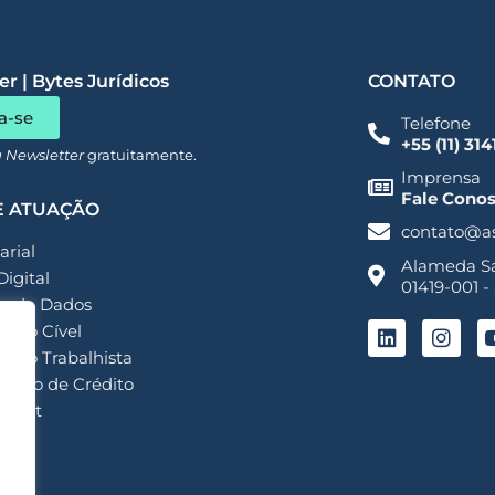
pre às ultimas informações.
r | Bytes Jurídicos
CONTATO
a-se
Telefone
+55 (11) 31
a Newsletter
gratuitamente.
Imprensa
Fale Cono
E ATUAÇÃO
contato@a
rial
Alameda San
Digital
01419-001 -
o de Dados
ioso Cível
ioso Trabalhista
ação de Crédito
ment
my