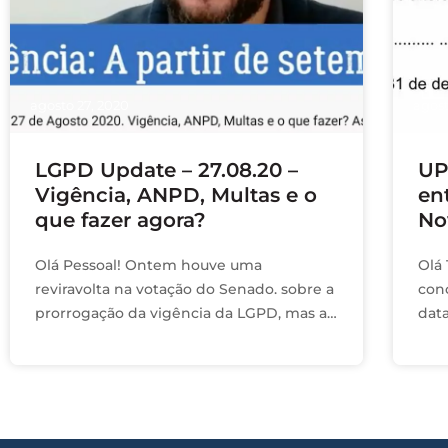
agosto 27, 2020
agost
LGPD Update – 27.08.20 –
UP
Vigência, ANPD, Multas e o
en
que fazer agora?
No
Olá Pessoal! Ontem houve uma
Olá
reviravolta na votação do Senado. sobre a
con
prorrogação da vigência da LGPD, mas a
dat
Lei ainda não está em vigor. #1 Vigência A
vot
LGPD estava …
até 
Res
adi
pos