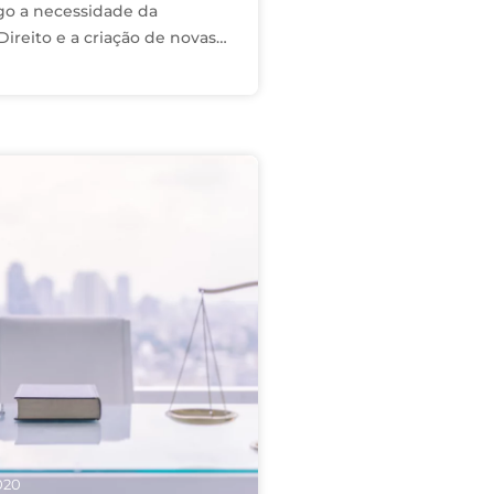
go a necessidade da
ireito e a criação de novas
 termos, criando-se,
 novo ramo no Direito, qual
020