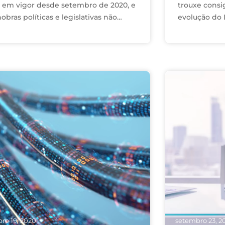
á em vigor desde setembro de 2020, e
trouxe consi
bras políticas e legislativas não
evolução do D
seguiram prorrogar o início da
linguagens e
icação das penalidades, que …
inclusive, um
seja: …
ro 19, 2020
setembro 23, 2