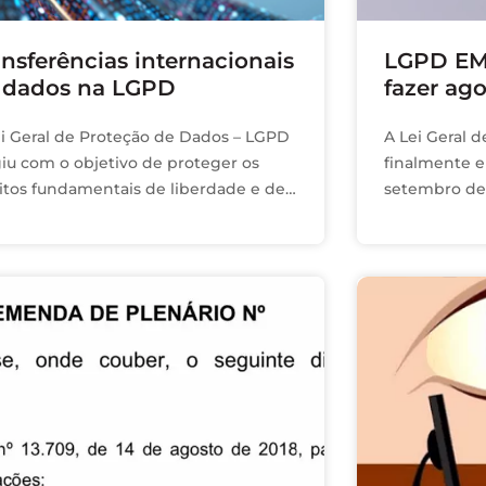
ansferências internacionais
LGPD EM
 dados na LGPD
fazer ago
ei Geral de Proteção de Dados – LGPD
A Lei Geral 
giu com o objetivo de proteger os
finalmente e
eitos fundamentais de liberdade e de
setembro de
vacidade, bem como o livre
observar os 
envolvimento da personalidade …
regras gerais