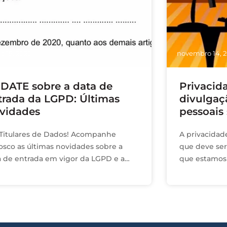
o 19, 2020
novembro 14, 2
DATE sobre a data de
Privacida
trada da LGPD: Últimas
divulgaç
vidades
pessoais
 Titulares de Dados! Acompanhe
A privacidad
osco as últimas novidades sobre a
que deve ser
a de entrada em vigor da LGPD e a
que estamos
ação da MP 959 pela Câmara e Senado
social, temos 
o dia 26 de Agosto de 2.020. (
compartilhar
olvemos manter o mesmo link e
cionar mais conteúdo, para que todos
sam ver o histórico e terem acesso