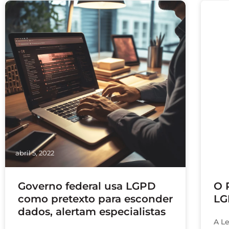
abril 5, 2022
julho
Governo federal usa LGPD
O 
como pretexto para esconder
LG
dados, alertam especialistas
A L