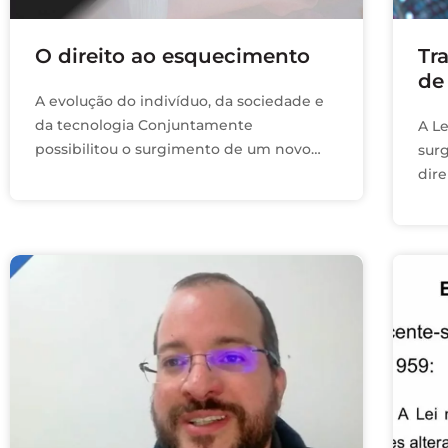
O direito ao esquecimento
Tr
de
A evolução do indivíduo, da sociedade e
da tecnologia Conjuntamente
A L
possibilitou o surgimento de um novo
sur
momento vivido pela humanidade, uma
dir
nova era, chamada era digital, que trouxe
pri
consigo diversas …
des