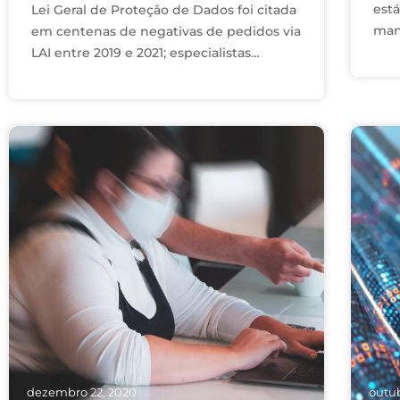
est
Lei Geral de Proteção de Dados foi citada
mano
em centenas de negativas de pedidos via
con
LAI entre 2019 e 2021; especialistas
apl
acreditam que governo está ocultando
informações. Adriano Mendes, advogado
…
dezembro 22, 2020
outub