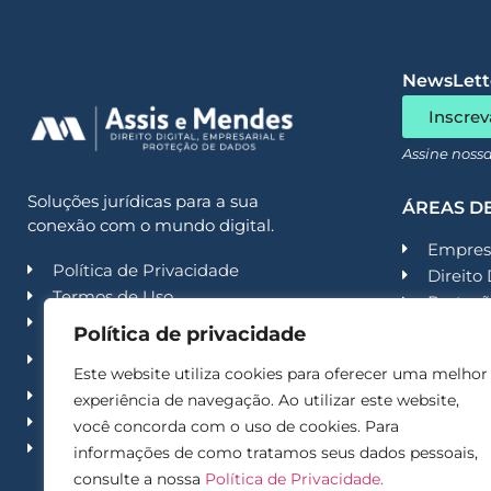
sem
NewsLette
Inscrev
Assine noss
Soluções jurídicas para a sua
ÁREAS D
conexão com o mundo digital.
Empresa
Política de Privacidade
Direito 
Termos de Uso
Proteçã
Código de Conduta
Contenc
Política de privacidade
Política de Segurança da
Contenc
Informação
Este website utiliza cookies para oferecer uma melhor
Recuper
Trabalhe conosco
experiência de navegação. Ao utilizar este website,
Second
Imprensa
você concorda com o uso de cookies. Para
Acade
Contato
informações de como tratamos seus dados pessoais,
consulte a nossa
Política de Privacidade.