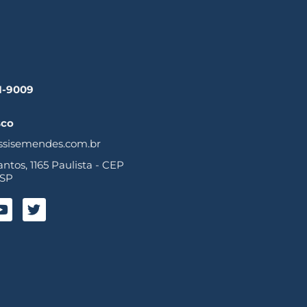
41-9009
sco
ssisemendes.com.br
tos, 1165 Paulista - CEP
 SP