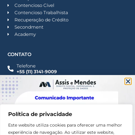
Contencioso Cível
Contencioso Trabalhista
Recuperação de Crédito
Secondment
Academy
CONTATO
Telefone
+55 (11) 3141-9009
Imprensa
Fale Conosco
contato@assisemendes.com.br
Alameda Santos, 1165 Paulista - CEP 01419-001 -
SP
Política de privacidade
Este website utiliza cookies para oferecer uma melhor
experiência de navegação. Ao utilizar este website,