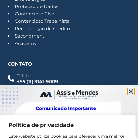
Proteção de Dados
Contencioso Cível
Contencioso Trabalhista
Recuperação de Crédito
Secondment
Academy
CONTATO
Telefone
+55 (11) 3141-9009
Imprensa
Fale Conosco
contato@assisemendes.com.br
Alameda Santos, 1165 Paulista - CEP 01419-001 -
SP
Política de privacidade
Este website utiliza cookies para oferecer uma melhor