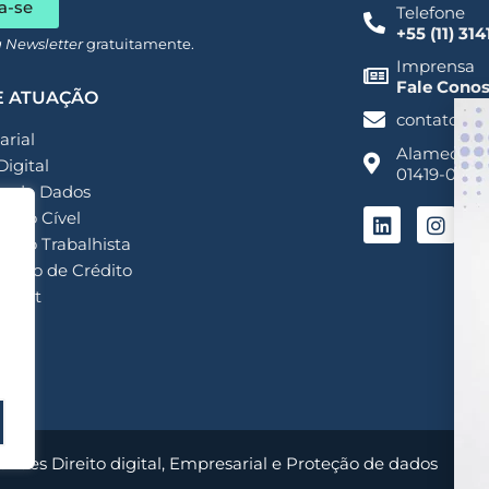
a-se
Telefone
+55 (11) 31
a Newsletter
gratuitamente.
Imprensa
Fale Cono
E ATUAÇÃO
contato@a
rial
Alameda San
Digital
01419-001 -
o de Dados
ioso Cível
ioso Trabalhista
ação de Crédito
ment
my
endes Direito digital, Empresarial e Proteção de dados