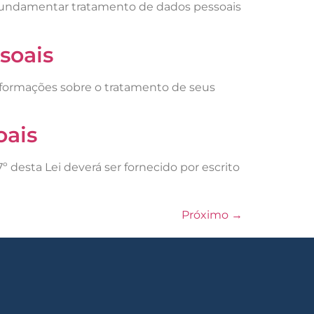
á fundamentar tratamento de dados pessoais
soais
s informações sobre o tratamento de seus
oais
º desta Lei deverá ser fornecido por escrito
Próximo
→