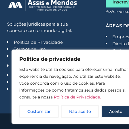
Inscrev
Assine noss
Soluções jurídicas para a sua
ÁREAS D
conexão com o mundo digital.
Empresa
Política de Privacidade
Direito 
Termos de Uso
Proteçã
Código de Conduta
Contenc
Política de privacidade
Política de Segurança da
Contenc
Informação
Este website utiliza cookies para oferecer uma melhor
Recuper
Trabalhe conosco
experiência de navegação. Ao utilizar este website,
Second
Imprensa
você concorda com o uso de cookies. Para
Acade
Contato
informações de como tratamos seus dados pessoais,
consulte a nossa
Política de Privacidade.
Customizar
Não aceito
Aceito
© 2025 – Assis e M