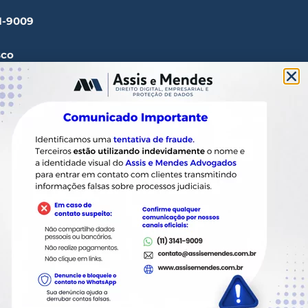
41-9009
sco
ssisemendes.com.br
tos, 1165 Paulista - CEP
 SP