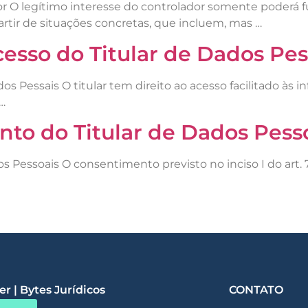
dor O legítimo interesse do controlador somente poder
partir de situações concretas, que incluem, mas …
acesso do Titular de Dados Pes
ados Pessais O titular tem direito ao acesso facilitado à
…
nto do Titular de Dados Pess
 Pessoais O consentimento previsto no inciso I do art. 7
r | Bytes Jurídicos
CONTATO