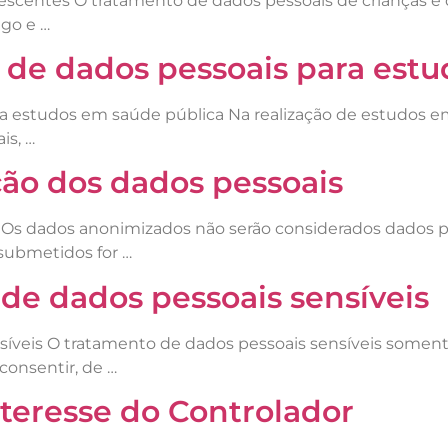
lescentes O tratamento de dados pessoais de crianças e
igo e …
o de dados pessoais para est
ra estudos em saúde pública Na realização de estudos e
is, …
ção dos dados pessoais
Os dados anonimizados não serão considerados dados pes
submetidos for …
 de dados pessoais sensíveis
síveis O tratamento de dados pessoais sensíveis somente
consentir, de …
nteresse do Controlador