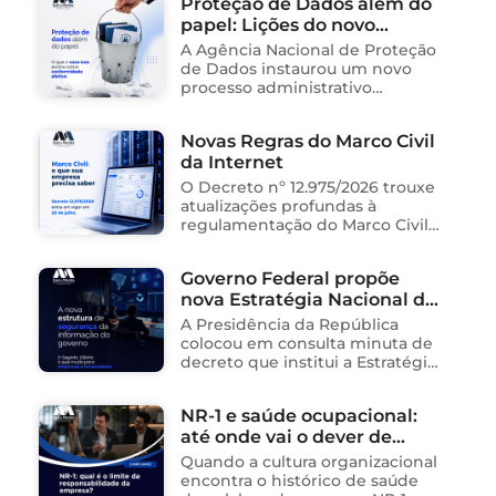
Proteção de Dados além do
papel: Lições do novo
processo sancionador da
A Agência Nacional de Proteção
ANPD
de Dados instaurou um novo
processo administrativo
sancionador contra o Instituto
Saúde e Cidadania (Isac),
Novas Regras do Marco Civil
organização social responsável
da Internet
pela gestão de unidades
públicas de saúde …
O Decreto nº 12.975/2026 trouxe
atualizações profundas à
regulamentação do Marco Civil
da Internet (Lei nº 12.965/2014),
impactando diretamente as
Governo Federal propõe
operações de empresas de
nova Estratégia Nacional de
tecnologia no Brasil. Para ajudar
na …
Segurança da Informação e
A Presidência da República
cria sistema integrado de
colocou em consulta minuta de
governança para órgãos
decreto que institui a Estratégia
Nacional de Segurança da
públicos
Informação (E-SegInfo) e o
NR-1 e saúde ocupacional:
Sistema Integrado de
até onde vai o dever de
Segurança da Informação
(SISInfo), estabelecendo …
cuidado da empresa?
Quando a cultura organizacional
encontra o histórico de saúde