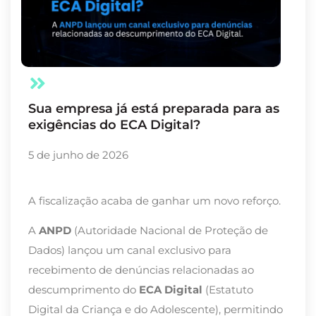
Sua empresa já está preparada para as
exigências do ECA Digital?
5 de junho de 2026
A fiscalização acaba de ganhar um novo reforço.
A
ANPD
(Autoridade Nacional de Proteção de
Dados) lançou um canal exclusivo para
recebimento de denúncias relacionadas ao
descumprimento do
ECA Digital
(Estatuto
Digital da Criança e do Adolescente), permitindo