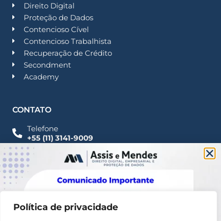
Direito Digital
Proteção de Dados
Contencioso Cível
Contencioso Trabalhista
Recuperação de Crédito
Secondment
Academy
CONTATO
Telefone
+55 (11) 3141-9009
Imprensa
Fale Conosco
contato@assisemendes.com.br
Alameda Santos, 1165 Paulista - CEP 01419-001 -
SP
Política de privacidade