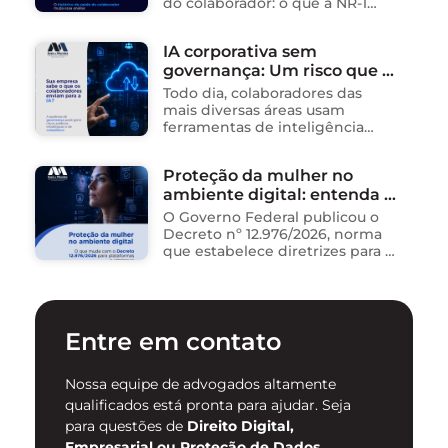
do colaborador: o que a NR-1
exige A área de Tecnologia da
Informação consolidou-se como
IA corporativa sem
um dos ambientes mais
governança: Um risco que já
propícios para …
está acontecendo
Todo dia, colaboradores das
mais diversas áreas usam
ferramentas de inteligência
artificial para ganhar tempo:
resumem contratos, analisam
Proteção da mulher no
dados, redigem e-mails, geram
ambiente digital: entenda o
relatórios. O problema não está
na ferramenta. Está …
novo Decreto nº 12.976/2026
O Governo Federal publicou o
Decreto nº 12.976/2026, norma
que estabelece diretrizes para a
proteção de mulheres na
internet e para o
enfrentamento da violência
contra mulheres no ambiente
Entre em contato
digital. …
Nossa equipe de advogados altamente
qualificados está pronta para ajudar. Seja
para questões de
Direito Digital,
Empresarial ou Proteção de Dados