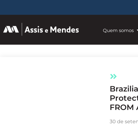
Quem somos
Brazilian General Data
Protec
FROM A
30 de sete