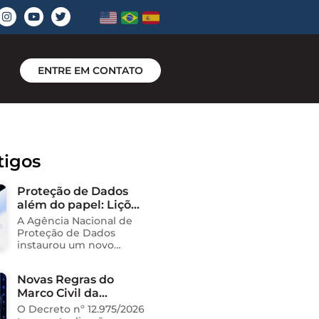
ENTRE EM CONTATO
tigos
Proteção de Dados
além do papel: Lições
do novo processo
A Agência Nacional de
sancionador da
Proteção de Dados
ANPD
instaurou um novo
processo administrativo
sancionador contra o
Novas Regras do
Instituto Saúde e
Marco Civil da
Cidadania (Isac),
organização social
Internet
O Decreto nº 12.975/2026
responsável pela gestão