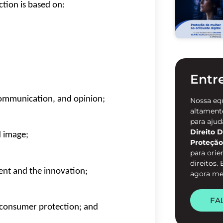
ction is based on:
Entr
communication, and opinion;
Nossa eq
altamente
para ajud
Direito D
d image;
Proteção
para orie
direitos.
nt and the innovation;
agora m
FA
d consumer protection; and