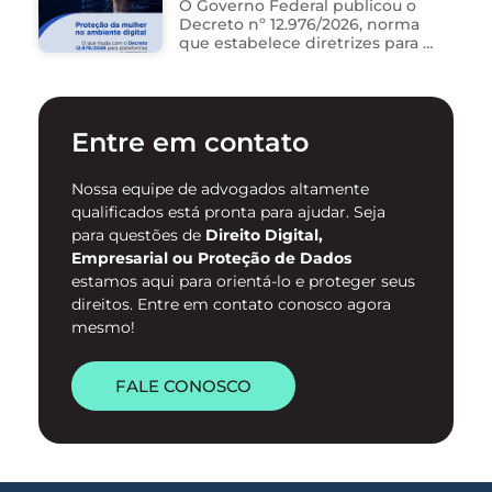
na ferramenta. Está …
novo Decreto nº 12.976/2026
O Governo Federal publicou o
Decreto nº 12.976/2026, norma
que estabelece diretrizes para a
proteção de mulheres na
internet e para o
enfrentamento da violência
contra mulheres no ambiente
Entre em contato
digital. …
Nossa equipe de advogados altamente
qualificados está pronta para ajudar. Seja
para questões de
Direito Digital,
Empresarial ou Proteção de Dados
estamos aqui para orientá-lo e proteger seus
direitos. Entre em contato conosco agora
mesmo!
FALE CONOSCO