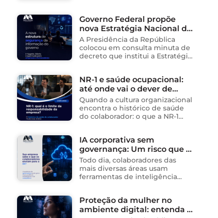
da Internet (Lei nº 12.965/2014),
impactando diretamente as
Governo Federal propõe
operações de empresas de
nova Estratégia Nacional de
tecnologia no Brasil. Para ajudar
na …
Segurança da Informação e
A Presidência da República
cria sistema integrado de
colocou em consulta minuta de
governança para órgãos
decreto que institui a Estratégia
Nacional de Segurança da
públicos
Informação (E-SegInfo) e o
NR-1 e saúde ocupacional:
Sistema Integrado de
até onde vai o dever de
Segurança da Informação
(SISInfo), estabelecendo …
cuidado da empresa?
Quando a cultura organizacional
encontra o histórico de saúde
do colaborador: o que a NR-1
exige A área de Tecnologia da
Informação consolidou-se como
IA corporativa sem
um dos ambientes mais
governança: Um risco que já
propícios para …
está acontecendo
Todo dia, colaboradores das
mais diversas áreas usam
ferramentas de inteligência
artificial para ganhar tempo:
resumem contratos, analisam
Proteção da mulher no
dados, redigem e-mails, geram
ambiente digital: entenda o
relatórios. O problema não está