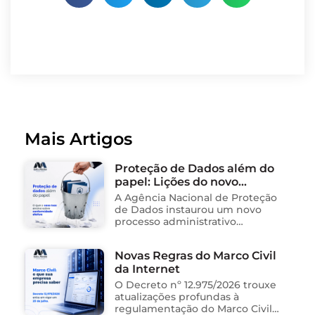
Mais Artigos
Proteção de Dados além do
papel: Lições do novo
processo sancionador da
A Agência Nacional de Proteção
ANPD
de Dados instaurou um novo
processo administrativo
sancionador contra o Instituto
Saúde e Cidadania (Isac),
Novas Regras do Marco Civil
organização social responsável
da Internet
pela gestão de unidades
públicas de saúde …
O Decreto nº 12.975/2026 trouxe
atualizações profundas à
regulamentação do Marco Civil