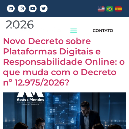
Dia:
15 de junho de
2026
CONTATO
Novo Decreto sobre
Plataformas Digitais e
Responsabilidade Online: o
que muda com o Decreto
nº 12.975/2026?