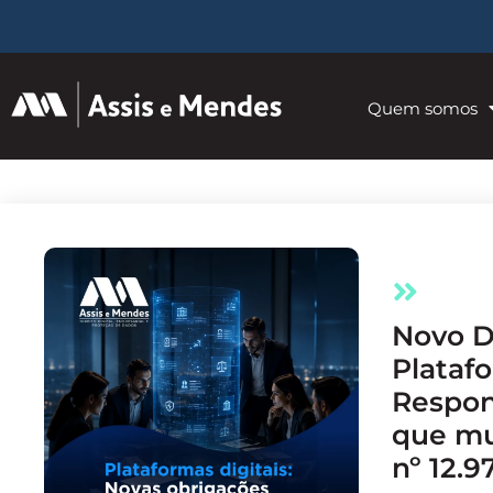
Quem somos
Novo Decreto sobre
Platafo
Respon
que mu
nº 12.