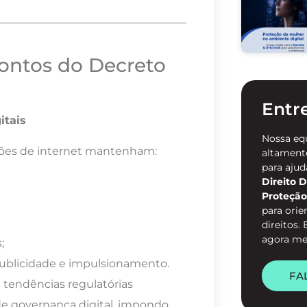
pontos do Decreto
Entr
itais
Nossa eq
ações de internet mantenham:
altamente
para ajud
Direito D
Proteção
para orie
direitos.
agora m
;
publicidade e impulsionamento.
FA
e tendências regulatórias
e governança digital, impondo