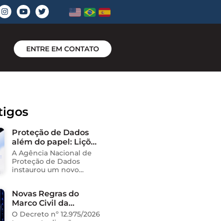
ENTRE EM CONTATO
tigos
Proteção de Dados
além do papel: Lições
do novo processo
A Agência Nacional de
sancionador da
Proteção de Dados
ANPD
instaurou um novo
processo administrativo
sancionador contra o
Novas Regras do
Instituto Saúde e
Marco Civil da
Cidadania (Isac),
organização social
Internet
O Decreto nº 12.975/2026
responsável pela gestão