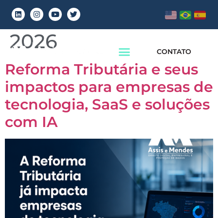
Dia:
9 de junho de
2026
CONTATO
Reforma Tributária e seus
impactos para empresas de
tecnologia, SaaS e soluções
com IA