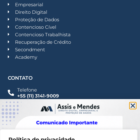
Empresarial
Direito Digital
Proteção de Dados
Contencioso Cível
Contencioso Trabalhista
Recuperação de Crédito
Secondment
Academy
CONTATO
Telefone
+55 (11) 3141-9009
Imprensa
Fale Conosco
contato@assisemendes.com.br
Alameda Santos, 1165 Paulista - CEP 01419-001 -
SP
Política de privacidade