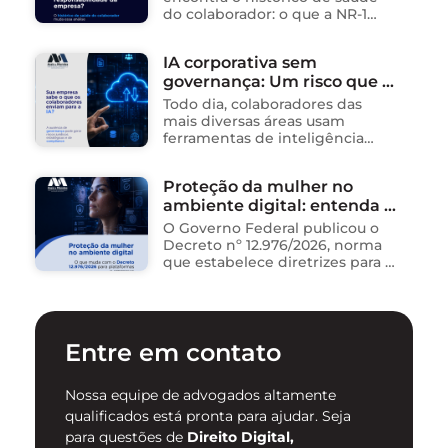
do colaborador: o que a NR-1
exige A área de Tecnologia da
Informação consolidou-se como
IA corporativa sem
um dos ambientes mais
governança: Um risco que já
propícios para …
está acontecendo
Todo dia, colaboradores das
mais diversas áreas usam
ferramentas de inteligência
artificial para ganhar tempo:
resumem contratos, analisam
Proteção da mulher no
dados, redigem e-mails, geram
ambiente digital: entenda o
relatórios. O problema não está
na ferramenta. Está …
novo Decreto nº 12.976/2026
O Governo Federal publicou o
Decreto nº 12.976/2026, norma
que estabelece diretrizes para a
proteção de mulheres na
internet e para o
enfrentamento da violência
contra mulheres no ambiente
Entre em contato
digital. …
Nossa equipe de advogados altamente
qualificados está pronta para ajudar. Seja
para questões de
Direito Digital,