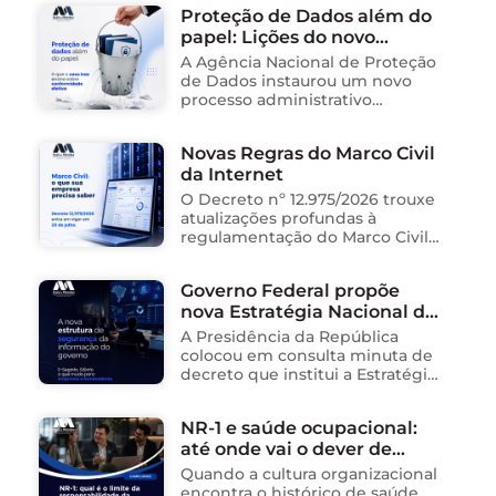
Proteção de Dados além do
papel: Lições do novo
processo sancionador da
A Agência Nacional de Proteção
ANPD
de Dados instaurou um novo
processo administrativo
sancionador contra o Instituto
Saúde e Cidadania (Isac),
Novas Regras do Marco Civil
organização social responsável
da Internet
pela gestão de unidades
públicas de saúde …
O Decreto nº 12.975/2026 trouxe
atualizações profundas à
regulamentação do Marco Civil
da Internet (Lei nº 12.965/2014),
impactando diretamente as
Governo Federal propõe
operações de empresas de
nova Estratégia Nacional de
tecnologia no Brasil. Para ajudar
na …
Segurança da Informação e
A Presidência da República
cria sistema integrado de
colocou em consulta minuta de
governança para órgãos
decreto que institui a Estratégia
Nacional de Segurança da
públicos
Informação (E-SegInfo) e o
NR-1 e saúde ocupacional:
Sistema Integrado de
até onde vai o dever de
Segurança da Informação
(SISInfo), estabelecendo …
cuidado da empresa?
Quando a cultura organizacional
encontra o histórico de saúde