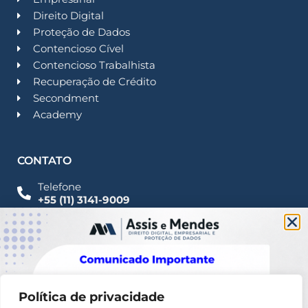
Direito Digital
Proteção de Dados
Contencioso Cível
Contencioso Trabalhista
Recuperação de Crédito
Secondment
Academy
CONTATO
Telefone
+55 (11) 3141-9009
Imprensa
Fale Conosco
contato@assisemendes.com.br
Alameda Santos, 1165 Paulista - CEP 01419-001 -
SP
Política de privacidade