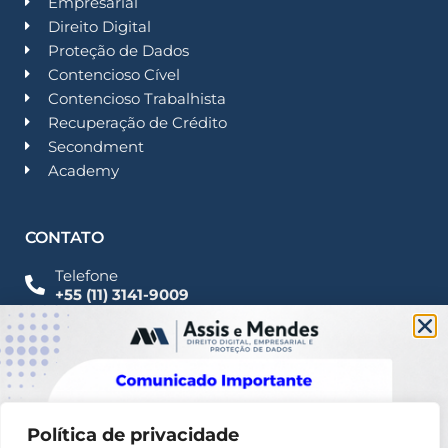
Empresarial
Direito Digital
Proteção de Dados
Contencioso Cível
Contencioso Trabalhista
Recuperação de Crédito
Secondment
Academy
CONTATO
Telefone
+55 (11) 3141-9009
Imprensa
Fale Conosco
contato@assisemendes.com.br
Alameda Santos, 1165 Paulista - CEP 01419-001 -
SP
Política de privacidade