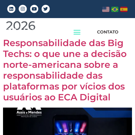
Dia:
14 de maio de
2026
CONTATO
Responsabilidade das Big
Techs: o que une a decisão
norte-americana sobre a
responsabilidade das
plataformas por vícios dos
usuários ao ECA Digital