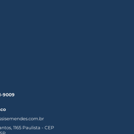
41-9009
sco
ssisemendes.com.br
tos, 1165 Paulista - CEP
 SP