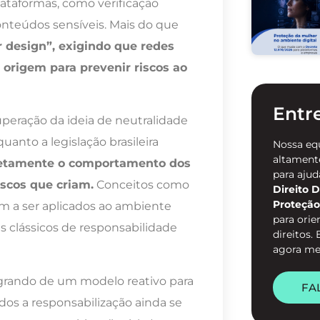
lataformas, como verificação
conteúdos sensíveis. Mais do que
 design”, exigindo que redes
 origem para prevenir riscos ao
Entr
peração da ideia de neutralidade
anto a legislação brasileira
Nossa eq
altamente
iretamente o comportamento dos
para ajud
iscos que criam.
Conceitos como
Direito D
Proteção
m a ser aplicados ao ambiente
para orie
s clássicos de responsabilidade
direitos.
agora m
migrando de um modelo reativo para
FA
s a responsabilização ainda se