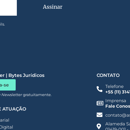
Assinar
ls.
r | Bytes Jurídicos
CONTATO
a-se
Telefone
+55 (11) 31
a Newsletter
gratuitamente.
Imprensa
Fale Cono
E ATUAÇÃO
contato@a
rial
Alameda San
Digital
01419-001 -