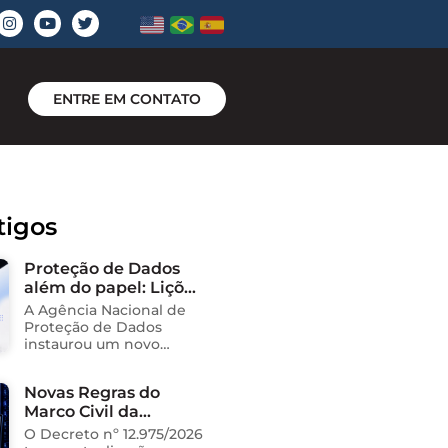
ENTRE EM CONTATO
tigos
Proteção de Dados
além do papel: Lições
do novo processo
A Agência Nacional de
sancionador da
Proteção de Dados
ANPD
instaurou um novo
processo administrativo
sancionador contra o
Novas Regras do
Instituto Saúde e
Marco Civil da
Cidadania (Isac),
organização social
Internet
O Decreto nº 12.975/2026
responsável pela gestão