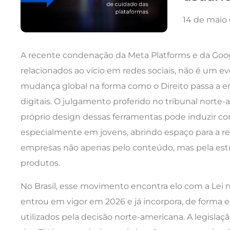
14 de maio
A recente condenação da Meta Platforms e da Goog
relacionados ao vício em redes sociais, não é um e
mudança global na forma como o Direito passa a e
digitais. O julgamento proferido no tribunal nort
próprio design dessas ferramentas pode induzir 
especialmente em jovens, abrindo espaço para a res
empresas não apenas pelo conteúdo, mas pela est
produtos.
No Brasil, esse movimento encontra elo com a Lei nº
entrou em vigor em 2026 e já incorpora, de forma ex
utilizados pela decisão norte-americana. A legislaçã