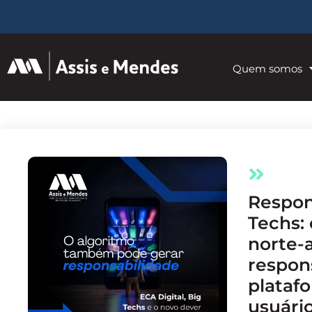
Quem somos
Responsabilidade das Big
Techs:
norte-
respon
platafo
usuário