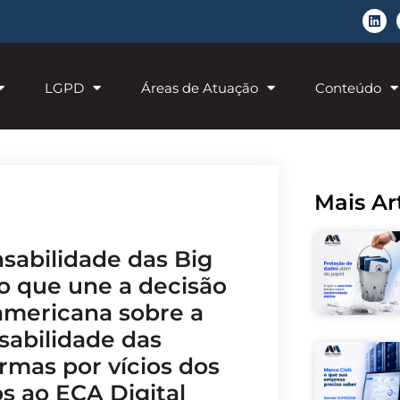
LGPD
Áreas de Atuação
Conteúdo
Mais Ar
 o que une a decisão
americana sobre a
sabilidade das
rmas por vícios dos
s ao ECA Digital