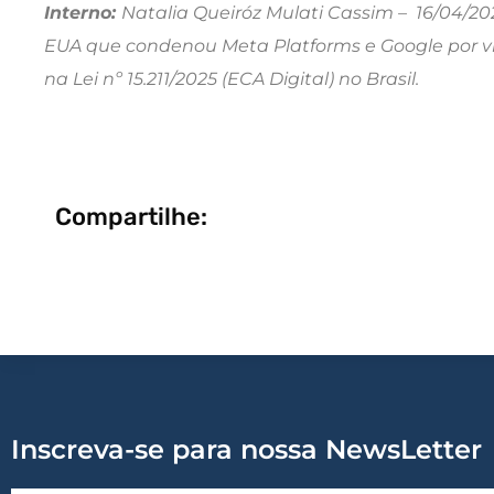
Interno:
Natalia Queiróz Mulati Cassim – 16/04/202
EUA que condenou Meta Platforms e Google por víci
na Lei nº 15.211/2025 (ECA Digital) no Brasil.
Compartilhe:
Inscreva-se para nossa NewsLetter