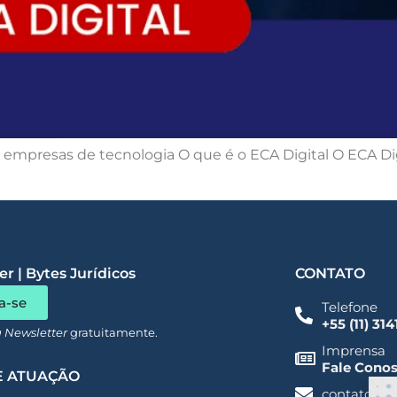
mpresas de tecnologia O que é o ECA Digital O ECA Digital
r | Bytes Jurídicos
CONTATO
a-se
Telefone
+55 (11) 31
a Newsletter
gratuitamente.
Imprensa
Fale Cono
E ATUAÇÃO
contato@a