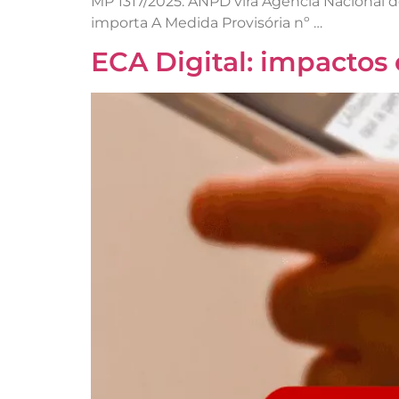
MP 1317/2025: ANPD vira Agência Nacional 
importa A Medida Provisória nº …
ECA Digital: impactos