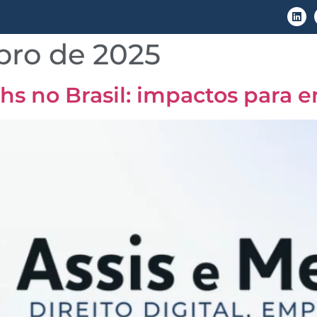
bro de 2025
LGPD
Áreas de Atuação
Conteúdo
hs no Brasil: impactos para 