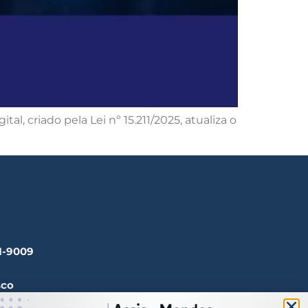
, criado pela Lei nº 15.211/2025, atualiza o
41-9009
sco
ssisemendes.com.br