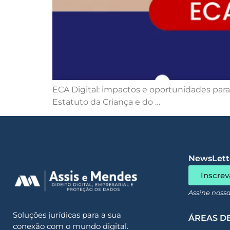
ECA Digital: impactos e oportunidades para e
Estatuto da Criança e do …
NewsLette
Inscrev
Assine noss
Soluções jurídicas para a sua
ÁREAS D
conexão com o mundo digital.