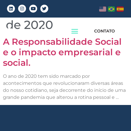
Dia:
29 de outubro
de 2020
CONTATO
A Responsabilidade Social
e o impacto empresarial e
social.
O ano de 2020 tem sido marcado por
acontecimentos que revolucionaram diversas áreas
do nosso cotidiano, seja decorrente do início de uma
grande pandemia que alterou a rotina pessoal e …