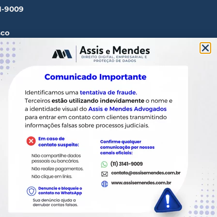
41-9009
sco
ssisemendes.com.br
tos, 1165 Paulista - CEP
 SP