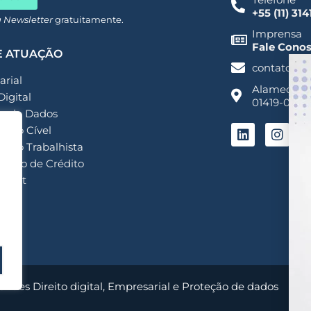
+55 (11) 31
a Newsletter
gratuitamente.
Imprensa
Fale Cono
E ATUAÇÃO
contato@a
rial
Alameda San
Digital
01419-001 -
o de Dados
ioso Cível
ioso Trabalhista
ação de Crédito
ment
my
endes Direito digital, Empresarial e Proteção de dados