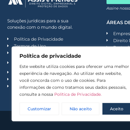
Assine noss
Soluções jurídicas para a sua
ÁREAS D
conexão com o mundo digital.
Empresa
Política de Privacidade
Direito 
Termos de Uso
Proteçã
Código de Conduta
Contenc
Política de privacidade
Política de Segurança da
Contenc
Informação
Este website utiliza cookies para oferecer uma melhor
Recuper
Trabalhe conosco
experiência de navegação. Ao utilizar este website,
Second
Imprensa
você concorda com o uso de cookies. Para
Acade
Contato
informações de como tratamos seus dados pessoais,
consulte a nossa
Política de Privacidade.
Customizar
Não aceito
Aceito
© 2025 – Assis e M