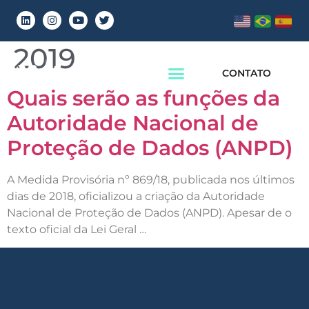
Dia:
5 de março de
2019
CONTATO
Quais serão as funções da
Autoridade Nacional de
Proteção de Dados (ANPD)
A Medida Provisória nº 869/18, publicada nos últimos
dias de 2018, oficializou a criação da Autoridade
Nacional de Proteção de Dados (ANPD). Apesar de o
texto oficial da Lei Geral …